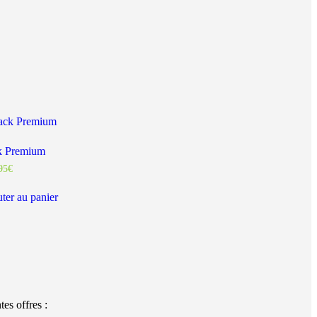
k Premium
95
€
ter au panier
es offres :