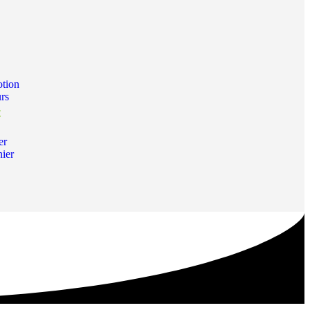
tion
urs
€
er
nier